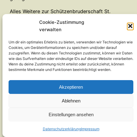
Alles Weitere zur Schützenbruderschaft St.
Nikolaus auf der Internet-
Cookie-Zustimmung
Seite
www.schuetzenbruderschaft-
verwalten
meinkenbracht.de
Um dir ein optimales Erlebnis zu bieten, verwenden wir Technologien wie
Kontakt
Impressum
Datenschutzerklärung
Cookies, um Geräteinformationen zu speichern und/oder darauf
zuzugreifen. Wenn du diesen Technologien zustimmst, können wir Daten
wie das Surfverhalten oder eindeutige IDs auf dieser Website verarbeiten.
Wenn du deine Zustimmung nicht erteilst oder zurückziehst, können
bestimmte Merkmale und Funktionen beeinträchtigt werden.
Akzeptieren
Ablehnen
Einstellungen ansehen
Datenschutzerklärung
Impressum