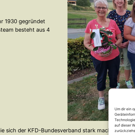
r 1930 gegründet
gsteam besteht aus 4
Um dir ein 
Geräteinfor
Technologie
auf dieser W
e sich der KFD-Bundesverband stark macht, sehen wi
zurückziehs