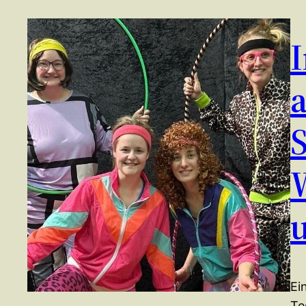
a
Ei
Te