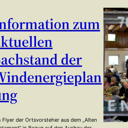
Information zum
ktuellen
Sachstand der
Windenergieplan
ung
n Flyer der Ortsvorsteher aus dem „Alten
stament“ in Bezug auf den Ausbau der