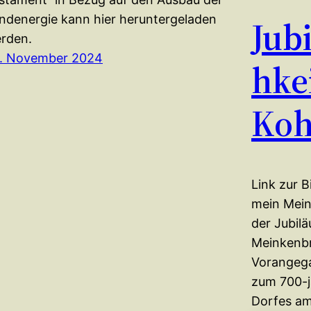
ndenergie kann hier heruntergeladen
Jub
rden.
. November 2024
hke
Koh
Link zur B
mein Mei
der Jubilä
Meinkenbr
Vorangega
zum 700-j
Dorfes am