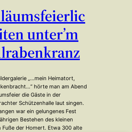
iläumsfeierlic
iten unter’m
lrabenkranz
ildergalerie „…mein Heimatort,
nkenbracht…“ hörte man am Abend
umsfeier die Gäste in der
achter Schützenhalle laut singen.
ngen war ein gelungenes Fest
ährigen Bestehen des kleinen
 Fuße der Homert. Etwa 300 alte